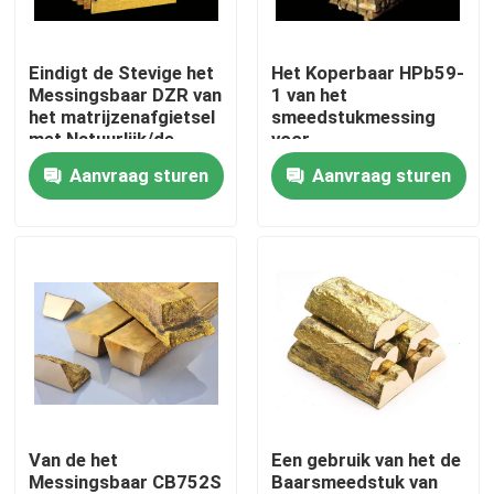
Fabrieksreis
Eindigt de Stevige het
Het Koperbaar HPb59-
Messingsbaar DZR van
1 van het
het matrijzenafgietsel
smeedstukmessing
Kwaliteitscontrole
met Natuurlijk/de
voor
Molen
Watermeter/Tapkraan/Kl
Aanvraag sturen
Aanvraag sturen
Contacteer ons
nieuws
Verzoek om een Citaat
Het Afgietsel van het messingsbrons
Van de het
Een gebruik van het de
Messingsbaar CB752S
Baarsmeedstuk van
de meterlichaam van het messingswater