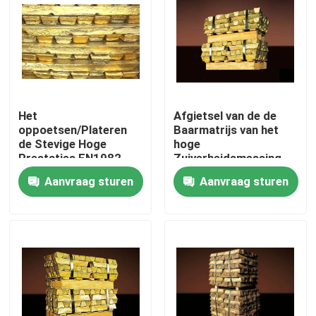
Het
Afgietsel van de de
oppoetsen/Plateren
Baarmatrijs van het
de Stevige Hoge
hoge
Prestaties EN1982
Zuiverheidsmessing
2008
zhsi64-1 Loodvrij
Aanvraag sturen
Aanvraag sturen
CB753S/CC753S van
Messing met Silicium
de Messingsbaar
Huis
Producten
Ongeveer ons