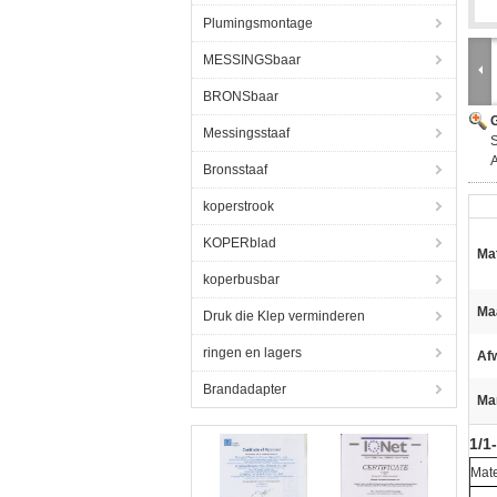
Plumingsmontage
MESSINGSbaar
BRONSbaar
G
Messingsstaaf
A
Bronsstaaf
koperstrook
KOPERblad
Mat
koperbusbar
Ma
Druk die Klep verminderen
ringen en lagers
Af
Brandadapter
Ma
1/1
Mate