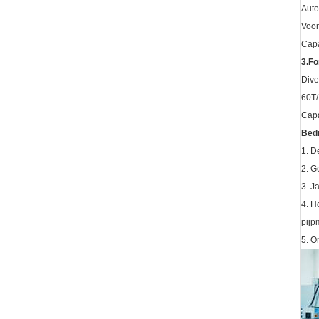
Auto
Voor
Capa
3.Fo
Dive
60T
Capa
Bedr
1. D
2. G
3. J
4. H
pijp
5. O