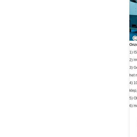
Onze
1) 
2) H
3) G
het 
4) 1
klep
5) O
6) H