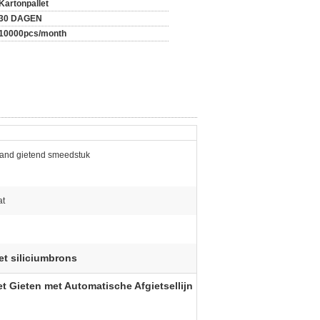
Kartonpallet
30 DAGEN
10000pcs/month
Zand gietend smeedstuk
at
et siliciumbrons
t Gieten met Automatische Afgietsellijn