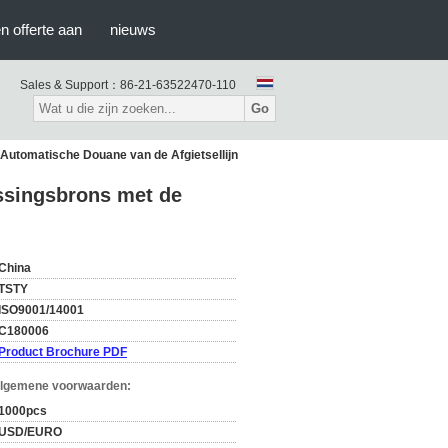
n offerte aan
nieuws
Sales & Support：
86-21-63522470-110
Go
Automatische Douane van de Afgietsellijn
ssingsbrons met de
China
TSTY
ISO9001/14001
C180006
Product Brochure PDF
Algemene voorwaarden:
1000pcs
USD/EURO