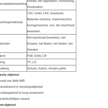
Poeder, het Oppoetsen, Passivering,
ervlaktebehandeling
Anodization
CNC certer, CNC draaibank,
Malende machine, malenmachine,
erkingsmateriaal
boringsmachine, enz. die machinaal
bewerken.
Het machinaal bewerken, het
iensten
Draaien, het Malen, het Gieten, het
Smeden
term
FOB- EXW, CIF
ling
T/T, L/C
pakking
Schuim, Karton, Houten pallet
avity afgietsel
riaal van Italië IMR
ecialiseerd in messingsafgietsel
 lekkagetarief & hoog rendement
citeits300t/per maand
nd afgietsel