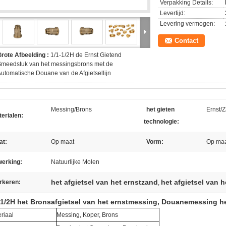
Verpakking Details:
Levertijd:
Levering vermogen:
Contact
rote Afbeelding :
1/1-1/2H de Ernst Gietend
Smeedstuk van het messingsbrons met de
utomatische Douane van de Afgietsellijn
Messing/Brons
het gieten
Ernst/
erialen:
technologie:
at:
Op maat
Vorm:
Op ma
werking:
Natuurlijke Molen
het afgietsel van het ernstzand
het afgietsel van h
rkeren:
,
-1/2H het Bronsafgietsel van het ernstmessing, Douanemessing he
riaal
Messing, Koper, Brons