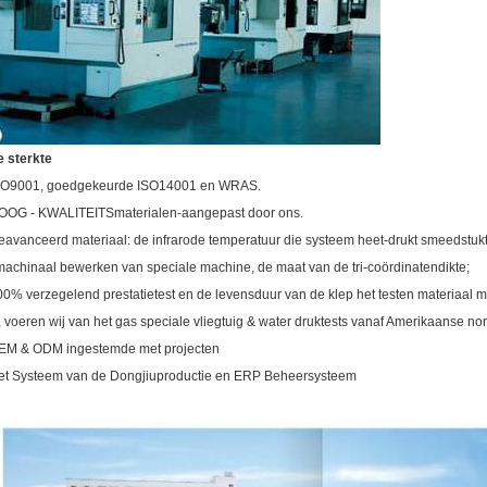
 sterkte
ISO9001, goedgekeurde ISO14001 en WRAS.
OOG - KWALITEITSmaterialen-aangepast door ons.
eavanceerd materiaal: de infrarode temperatuur die systeem heet-drukt smeedstuk
machinaal bewerken van speciale machine, de maat van de tri-coördinatendikte;
00% verzegelend prestatietest en de levensduur van de klep het testen materiaal m
, voeren wij van het gas speciale vliegtuig & water druktests vanaf Amerikaanse nor
EM & ODM ingestemde met projecten
et Systeem van de Dongjiuproductie en ERP Beheersysteem