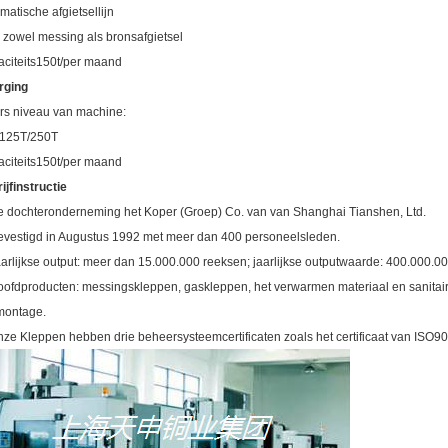
matische afgietsellijn
 zowel messing als bronsafgietsel
citeits150t/per maand
rging
rs niveau van machine:
/125T/250T
citeits150t/per maand
ijfinstructie
e dochteronderneming het Koper (Groep) Co. van van Shanghai Tianshen, Ltd.
evestigd in Augustus 1992 met meer dan 400 personeelsleden.
aarlijkse output: meer dan 15.000.000 reeksen; jaarlijkse outputwaarde: 400.000.
oofdproducten: messingskleppen, gaskleppen, het verwarmen materiaal en sanitair
montage.
nze Kleppen hebben drie beheersysteemcertificaten zoals het certificaat van I