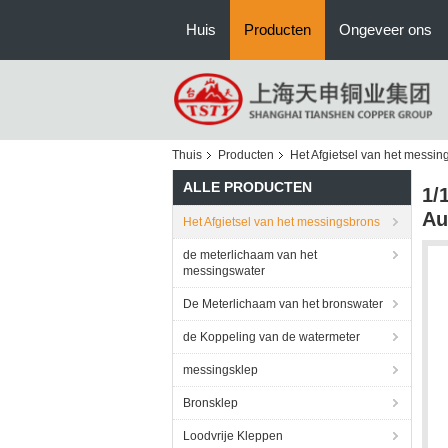
Huis
Producten
Ongeveer ons
Thuis
Producten
Het Afgietsel van het messin
ALLE PRODUCTEN
1/
Au
Het Afgietsel van het messingsbrons
de meterlichaam van het
messingswater
De Meterlichaam van het bronswater
de Koppeling van de watermeter
messingsklep
Bronsklep
Loodvrije Kleppen