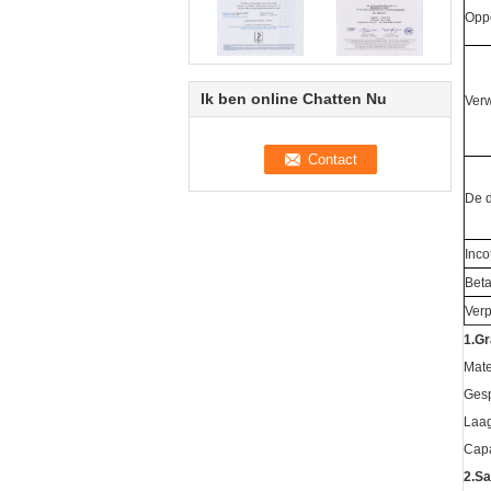
Opp
Ik ben online Chatten Nu
Verw
De d
Inco
Beta
Ver
1.Gr
Mate
Gesp
Laag
Capa
2.Sa