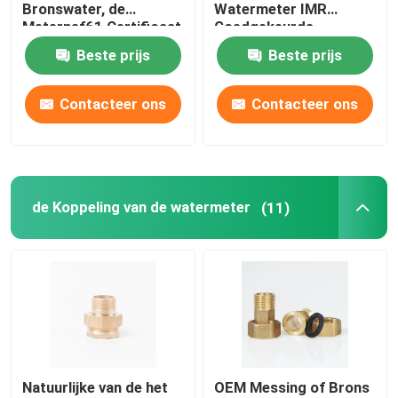
Bronswater, de
Watermeter IMR
Meternsf61 Certificaat
Goedgekeurde
ringen en lagers
van de Koud
ISO9001 gieten
Beste prijs
Beste prijs
Waterstroom
Brandadapter
Contacteer ons
Contacteer ons
de Koppeling van de watermeter
(11)
Natuurlijke van de het
OEM Messing of Brons