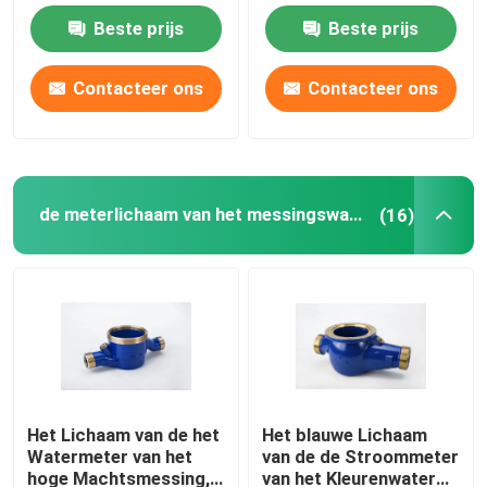
Messingsbrons 1 1/2
Oppervlakte machinaal
Beste prijs
Beste prijs
Hoogte - kwaliteit
bewerken
De Meterlichaam van het bronswater
Contacteer ons
Contacteer ons
de Koppeling van de watermeter
messingsklep
de meterlichaam van het messingswater
(16)
Bronsklep
Loodvrije Kleppen
Plumingsmontage
Het Lichaam van de het
Het blauwe Lichaam
Watermeter van het
van de de Stroommeter
MESSINGSbaar
hoge Machtsmessing,
van het Kleurenwater