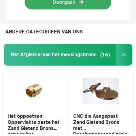
Fabrieksreis
ANDERE CATEGORIEËN VAN ONS
Kwaliteitscontrole
Het Afgietsel van het messingsbrons
(16)
Contacteer ons
nieuws
Verzoek om een Citaat
Het Afgietsel van het messingsbrons
Het oppoetsen
CNC die Aangepast
Oppervlakte paste het
Zand Gietend Brons
Zand Gietend Brons
met
de meterlichaam van het messingswater
aan van het
Passiveringsanodization