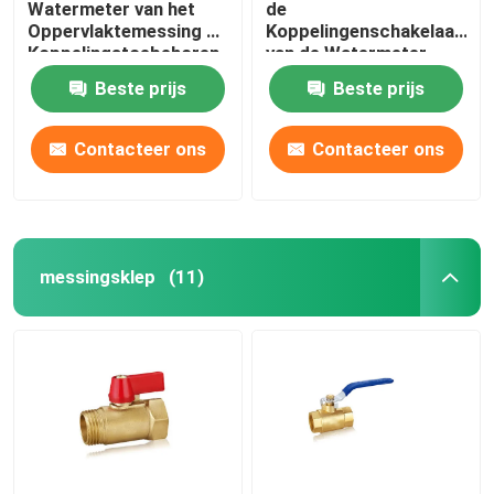
Watermeter van het
de
Oppervlaktemessing de
Koppelingenschakelaars
Koppelingstoebehoren
van de Watermeter
van Watermeter
voor Watermeters
Beste prijs
Beste prijs
Contacteer ons
Contacteer ons
messingsklep
(11)