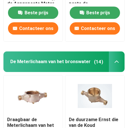
de Aangepaste Meter
paste de
van de Koud
Adapterlichaam DN 15-
Beste prijs
Beste prijs
BRONSbaar
Waterstroom
DN 50 van de
Watermeter aan
Contacteer ons
Contacteer ons
Messingsstaaf
Bronsstaaf
De Meterlichaam van het bronswater
(14)
koperstrook
KOPERblad
koperbusbar
Draagbaar de
De duurzame Ernst die
Druk die Klep verminderen
Meterlichaam van het
van de Koud