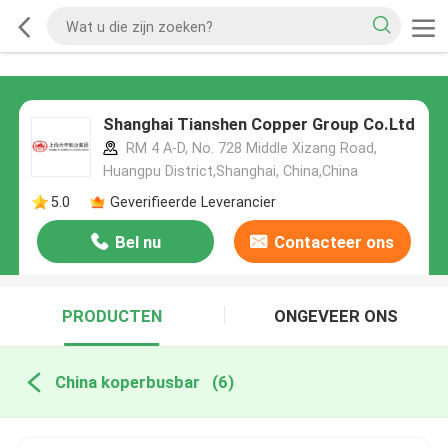
Shanghai Tianshen Copper Group Co.Ltd
RM 4 A-D, No. 728 Middle Xizang Road,
Huangpu District,Shanghai, China,China
5.0
Geverifieerde Leverancier
Bel nu
Contacteer ons
PRODUCTEN
ONGEVEER ONS
China koperbusbar
(6)