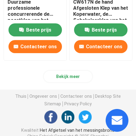
Duurzame
CW617N de hand
professionele
Afgesloten Klep van het
concurrerende de
Koperwater, de
poortklep van het
Schakelaarklep van het
prijsmessing met
Hoge
Beste prijs
Beste prijs
afdruiprekmessing 1/2
drukloodgieterswerk
Duimkogelklep
Contacteer ons
Contacteer ons
Bekijk meer
Thuis
Ongeveer ons
Contacteer ons
Desktop Site
Sitemap
Privacy Policy
Kwaliteit
Het Afgietsel van het messingsbrons