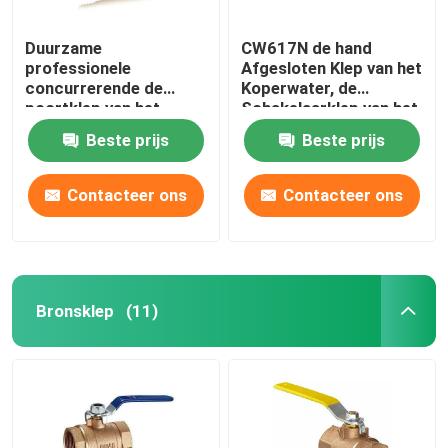
Duurzame
CW617N de hand
professionele
Afgesloten Klep van het
concurrerende de
Koperwater, de
poortklep van het
Schakelaarklep van het
prijsmessing met
Hoge
Beste prijs
Beste prijs
afdruiprekmessing 1/2
drukloodgieterswerk
Duimkogelklep
Contacteer ons
Contacteer ons
Bronsklep
(11)