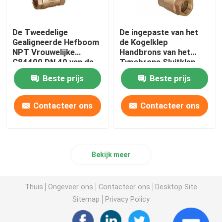
De Tweedelige
De ingepaste van het
Gealigneerde Hefboom
de Kogelklep
NPT Vrouwelijke
Handbrons van het
C84400 DN 40 van de
Typebrons Sluitklep
bronsKogelklep
DN15 DN20
Beste prijs
Beste prijs
Contacteer ons
Contacteer ons
Bekijk meer
Thuis
Ongeveer ons
Contacteer ons
Desktop Site
Sitemap
Privacy Policy