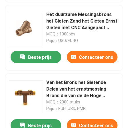
Het duurzame Messingsbrons
het Gieten Zand het Gieten Ernst
Gieten met CNC Aangepast
Machinaal bewerken
MOQ：1000pcs
Prijs：USD/EURO
Beste prijs
Contacteer ons
Van het Brons het Gietende
Delen van het ernstmessing
Brons die van de de Hoge
Machtsdouane
MOQ：2000 stuks
Vriendschappelijke Eco gieten
Prijs：EUR, USD, RMB
Beste prijs
Contacteer ons