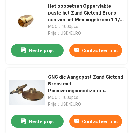
Het oppoetsen Oppervlakte
paste het Zand Gietend Brons
aan van het Messingsbrons 1 1/2
Hoogte - kwaliteit
MOQ：1000pcs
Prijs：USD/EURO
Beste prijs
Contacteer ons
CNC die Aangepast Zand Gietend
Brons met
Passiveringsanodization
Oppervlakte machinaal bewerken
MOQ：1000pcs
Prijs：USD/EURO
Beste prijs
Contacteer ons