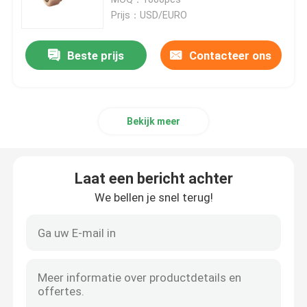
Prijs：USD/EURO
De Meterlichaam van het bronswater
Beste prijs
Contacteer ons
de Koppeling van de watermeter
Bekijk meer
messingsklep
Bronsklep
Laat een bericht achter
We bellen je snel terug!
Loodvrije Kleppen
Plumingsmontage
MESSINGSbaar