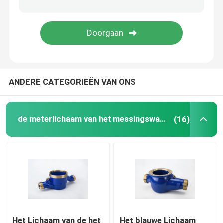
BRONSbaar
Messingsstaaf
ANDERE CATEGORIEËN VAN ONS
Bronsstaaf
koperstrook
de meterlichaam van het messingswater
(16)
KOPERblad
koperbusbar
Druk die Klep verminderen
Het Lichaam van de het
Het blauwe Lichaam