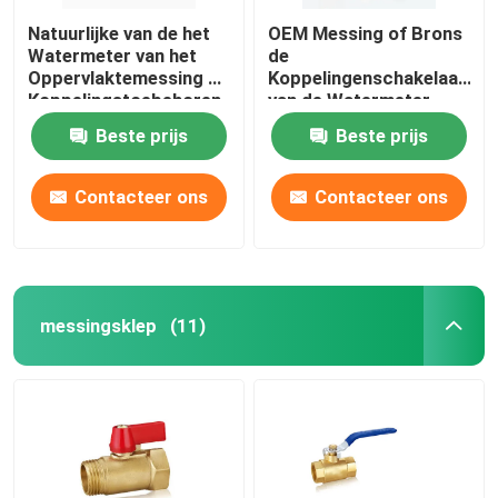
Natuurlijke van de het
OEM Messing of Brons
Watermeter van het
de
Oppervlaktemessing de
Koppelingenschakelaars
Koppelingstoebehoren
van de Watermeter
van Watermeter
voor Watermeters
Beste prijs
Beste prijs
Contacteer ons
Contacteer ons
messingsklep
(11)