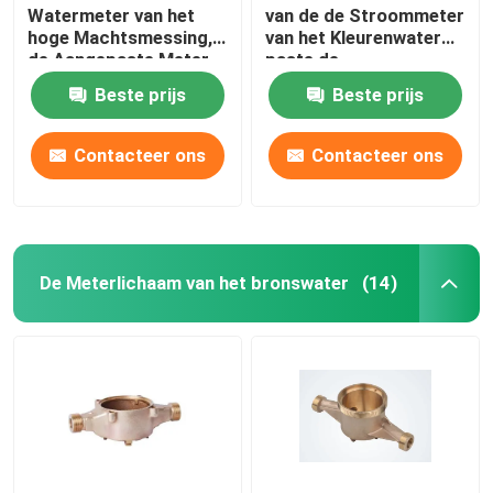
Watermeter van het
van de de Stroommeter
hoge Machtsmessing,
van het Kleurenwater
ringen en lagers
de Aangepaste Meter
paste de
van de Koud
Adapterlichaam DN 15-
Beste prijs
Beste prijs
Waterstroom
DN 50 van de
Brandadapter
Watermeter aan
Contacteer ons
Contacteer ons
De Meterlichaam van het bronswater
(14)