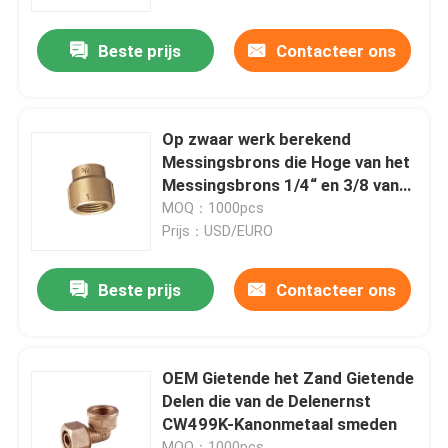
Beste prijs
Contacteer ons
Fabrieksreis
Kwaliteitscontrole
Op zwaar werk berekend
Messingsbrons die Hoge van het
Contacteer ons
Messingsbrons 1/4“ en 3/8 van
het Outputzand“ and1/2“ gieten
MOQ：1000pcs
Gietend
Prijs：USD/EURO
nieuws
Beste prijs
Contacteer ons
Verzoek om een Citaat
Het Afgietsel van het messingsbrons
OEM Gietende het Zand Gietende
Delen die van de Delenernst
CW499K-Kanonmetaal smeden
de meterlichaam van het messingswater
MOQ：1000pcs