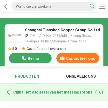
Shanghai Tianshen Copper Group Co.Ltd
RM 4 A-D, No. 728 Middle Xizang Road,
Huangpu District,Shanghai, China,China
5.0
Geverifieerde Leverancier
Bel nu
Contacteer ons
PRODUCTEN
ONGEVEER ONS
China Het Afgietsel van het messingsbrons
(16)