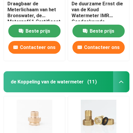
Draagbaar de
De duurzame Ernst die
Meterlichaam van het
van de Koud
Bronswater, de
Watermeter IMR
Meternsf61 Certificaat
Goedgekeurde
van de Koud
ISO9001 gieten
Beste prijs
Beste prijs
Waterstroom
Contacteer ons
Contacteer ons
de Koppeling van de watermeter
(11)