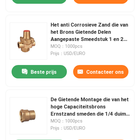
Het anti Corrosieve Zand die van
het Brons Gietende Delen
Aangepaste Smeedstuk 1 en 2
gieten“
MOQ：1000pcs
Prijs：USD/EURO
Beste prijs
Contacteer ons
De Gietende Montage die van het
hoge Capaciteitsbrons
Ernstzand smeden die 1/4 duim
en 3/8 inchesand gieten 1/2 duim
MOQ：1000pcs
Prijs：USD/EURO