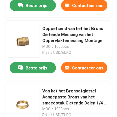
Beste prijs
Contacteer ons
Oppoetsend van het het Brons
Gietende Messing van het
Oppervlaktemessing Montage
van de het Bronspijp 1/4 " en
MOQ：1000pcs
3/8“ en 1/2“
Prijs：USD/EURO
Beste prijs
Contacteer ons
Huis
Van het het Bronsafgietsel
Aangepaste Brons van het
Producten
smeedstuk Gietende Delen 1/4 "
&3/8 " &1/2“ Messing
MOQ：1000pcs
Ongeveer ons
Prijs：USD/EURO