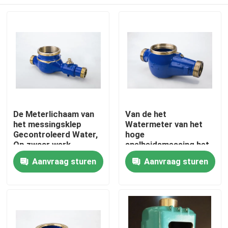
De Meterlichaam van
Van de het
het messingsklep
Watermeter van het
Gecontroleerd Water,
hoge
Op zwaar werk
snelheidsmessing het
berekend de
Lichaam DN15 - Multi
Huis
Aanvraag sturen
Aanvraag sturen
Meterlichaam van de
Straal het Watermeter
Waterstroom
van DN50
Producten
Ongeveer ons