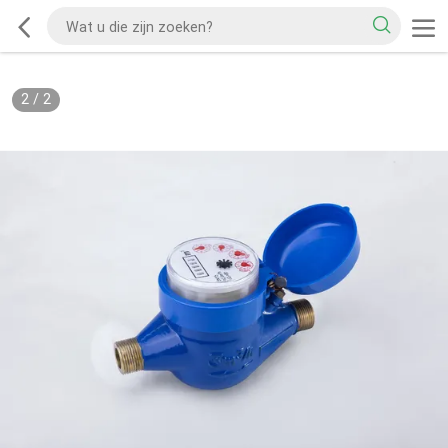
2
/
2