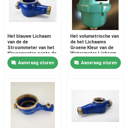
Fabrieksreis
Kwaliteitscontrole
Het blauwe Lichaam
Het volumetrische van
van de de
de het Lichaams
Stroommeter van het
Groene Kleur van de
Contacteer ons
Kleurenwater paste de
Watermeter Lichaam
Adapterlichaam DN
van de de
Aanvraag sturen
Aanvraag sturen
15-DN 50 van de
Stroommeter voor
Watermeter aan
Koud Water DN15
nieuws
Verzoek om een Citaat
Het Afgietsel van het messingsbrons
de meterlichaam van het messingswater