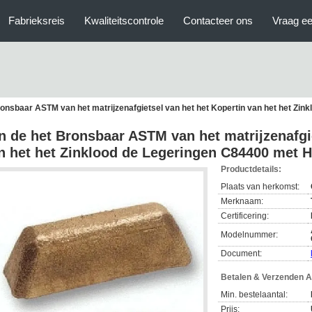
Fabrieksreis
Kwaliteitscontrole
Contacteer ons
Vraag ee
ronsbaar ASTM van het matrijzenafgietsel van het het Kopertin van het het Zi
n de het Bronsbaar ASTM van het matrijzenafgie
n het het Zinklood de Legeringen C84400 met H
Productdetails:
Plaats van herkomst:
Merknaam:
Certificering:
Modelnummer:
Document:
Betalen & Verzenden 
Min. bestelaantal:
Prijs: