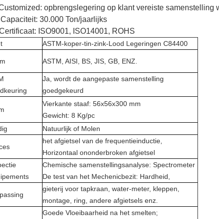
.Customized: opbrengslegering op klant vereiste samenstelling
 Capaciteit: 30.000 Ton/jaarlijks
 Certificaat: ISO9001, ISO14001, ROHS
t
ASTM-koper-tin-zink-Lood Legeringen C84400
rm
ASTM, AISI, BS, JIS, GB, ENZ.
M
Ja, wordt de aangepaste samenstelling
dkeuring
goedgekeurd
Vierkante staaf: 56x56x300 mm
rm
Gewicht: 8 Kg/pc
dig
Natuurlijk of Molen
het afgietsel van de frequentieinductie,
ces
Horizontaal ononderbroken afgietsel
pectie
Chemische samenstellingsanalyse: Spectrometer
ipements
De test van het Mechenicbezit: Hardheid,
gieterij voor tapkraan, water-meter, kleppen,
passing
montage, ring, andere afgietsels enz.
Goede Vloeibaarheid na het smelten;