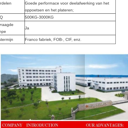
rdelen
Goede performace voor deelafwerking van het
oppoetsen en het plateren;
Q
500KG-3000KG
raagde
Ja
mpe
stermijn
Franco fabriek, FOB-, CIF, enz.