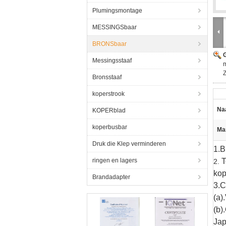
Plumingsmontage
MESSINGSbaar
BRONSbaar
G
Messingsstaaf
m
Z
Bronsstaaf
koperstrook
Na
KOPERblad
koperbusbar
Ma
Druk die Klep verminderen
1.B
ringen en lagers
T
2.
kop
Brandadapter
3.C
(a)
(b)
Jap