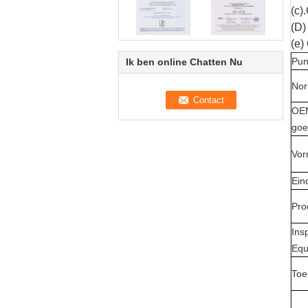
(c)
(D)
(e)
Pun
Ik ben online Chatten Nu
No
OE
goe
Vo
Ein
Pro
Ins
Equ
Toe