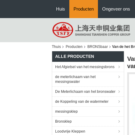
Huis
Producten
Ongeveer ons
Thuis
Producten
BRONSbaar
Van de het B
ALLE PRODUCTEN
Va
va
Het Afgietsel van het messingsbrons
de meterlichaam van het
messingswater
De Meterlichaam van het bronswater
de Koppeling van de watermeter
messingsklep
Bronsklep
Loodvrije Kleppen