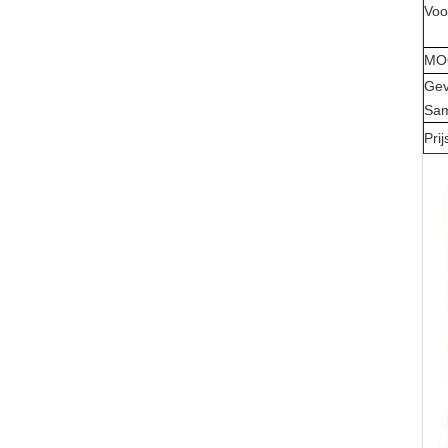
Voo
MO
Gev
Sa
Prij