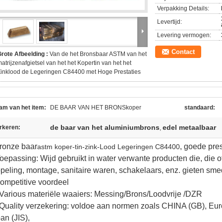
Verpakking Details:
Levertijd:
Levering vermogen:
Contact
rote Afbeelding :
Van de het Bronsbaar ASTM van het
atrijzenafgietsel van het het Kopertin van het het
inklood de Legeringen C84400 met Hoge Prestaties
am van het item:
DE BAAR VAN HET BRONSkoper
standaard:
de baar van het aluminiumbrons
edel metaalbaar
rkeren:
,
ronze baar
, goede pres
astm koper-tin-zink-Lood Legeringen C84400
oepassing: Wijd gebruikt in water verwante producten die, die o
peling, montage, sanitaire waren, schakelaars, enz. gieten sme
ompetitive voordeel
.Various materiële waaiers: Messing/Brons/Loodvrije /DZR
.Quality verzekering: voldoe aan normen zoals CHINA (GB), Eu
an (JIS),