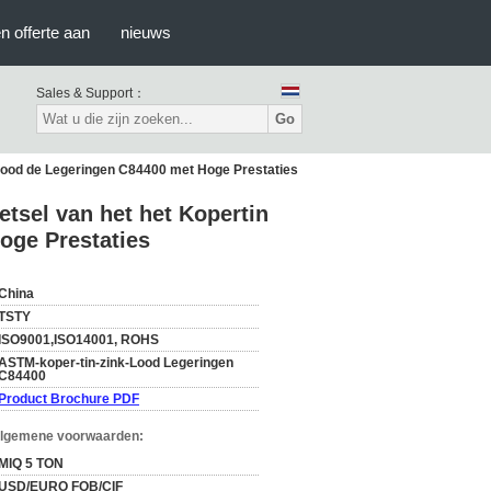
n offerte aan
nieuws
Sales & Support：
Go
nklood de Legeringen C84400 met Hoge Prestaties
tsel van het het Kopertin
oge Prestaties
China
TSTY
ISO9001,ISO14001, ROHS
ASTM-koper-tin-zink-Lood Legeringen
C84400
Product Brochure PDF
Algemene voorwaarden:
MIQ 5 TON
USD/EURO FOB/CIF